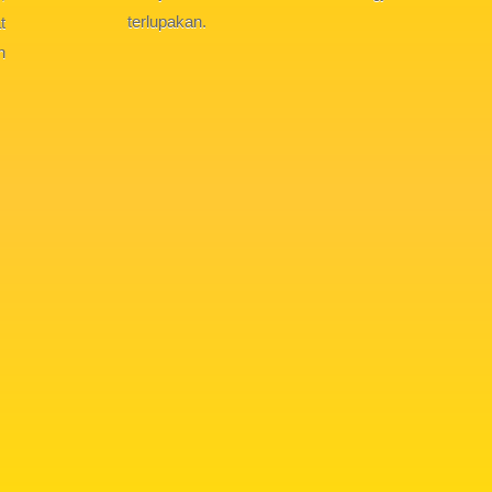
terlupakan.
t
n