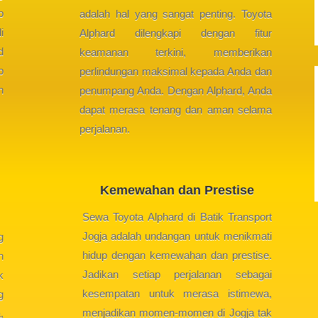
p
adalah hal yang sangat penting. Toyota
i
Alphard dilengkapi dengan fitur
d
keamanan terkini, memberikan
p
perlindungan maksimal kepada Anda dan
n
penumpang Anda. Dengan Alphard, Anda
dapat merasa tenang dan aman selama
perjalanan.
Kemewahan dan Prestise
Sewa Toyota Alphard di Batik Transport
Jogja adalah undangan untuk menikmati
g
hidup dengan kemewahan dan prestise.
n
Jadikan setiap perjalanan sebagai
k
kesempatan untuk merasa istimewa,
g
menjadikan momen-momen di Jogja tak
,